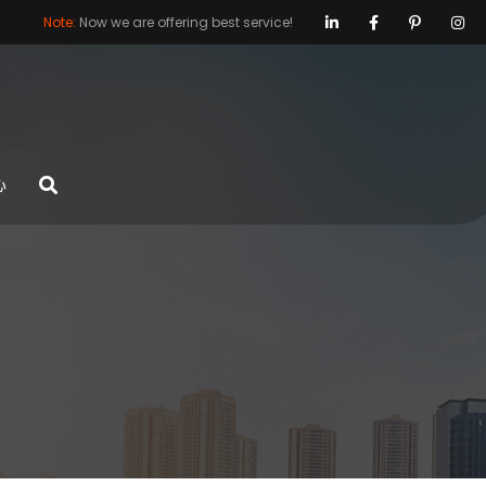
Note:
Now we are offering best service!
心