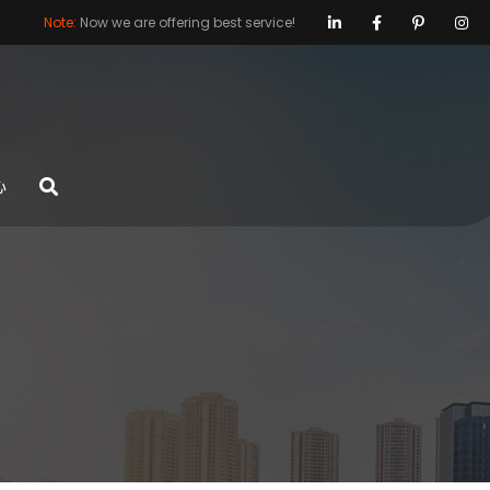
Note:
Now we are offering best service!
心