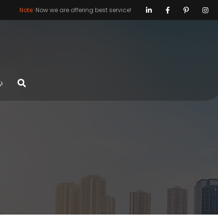
Note:
Now we are offering best service!
心