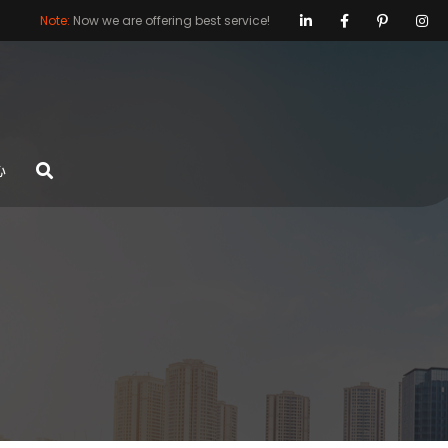
Note:
Now we are offering best service!
心