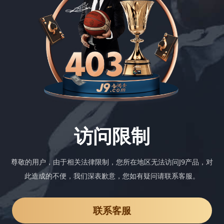
访问限制
尊敬的用户，由于相关法律限制，您所在地区无法访问J9产品，对
此造成的不便，我们深表歉意，您如有疑问请联系客服。
联系客服