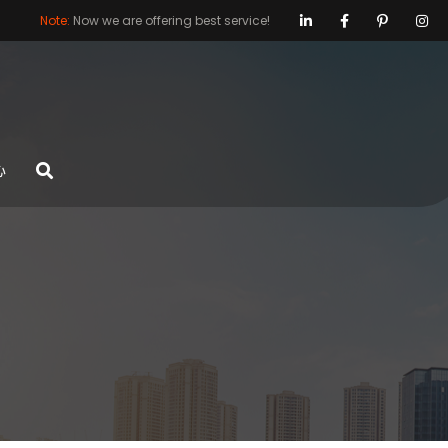
Note:
Now we are offering best service!
心